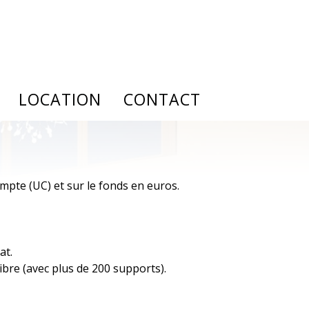
LOCATION
CONTACT
lutions
À l'année
Notre cabinet
de documents
Saisonnière
Recrutement
ompte (UC) et sur le fonds en euros.
de de prêt
Gestion locative
nce emprunteur
at.
libre (avec plus de 200 supports).