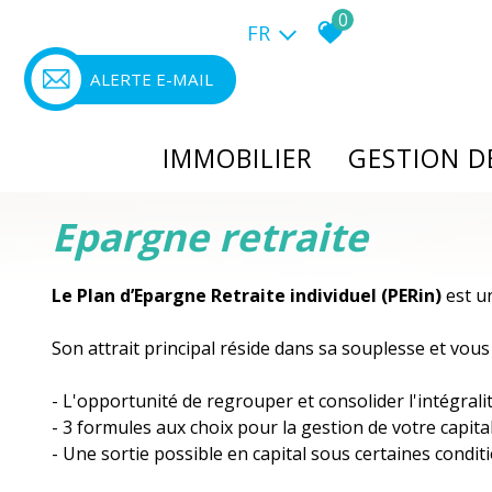
0
FR
ALERTE E-MAIL
IMMOBILIER
GESTION 
Epargne retraite
Neuf
Bilan patri
Ancien
Loi PINEL
Le Plan d’Epargne Retraite individuel (PERin)
est un
Meublé
LMNP/LMP
Son attrait principal réside dans sa souplesse et vous 
International
Résidence d
- L'opportunité de regrouper et consolider l'intégrali
Estimation
Viager
- 3 formules aux choix pour la gestion de votre capital
- Une sortie possible en capital sous certaines conditi
Actualités