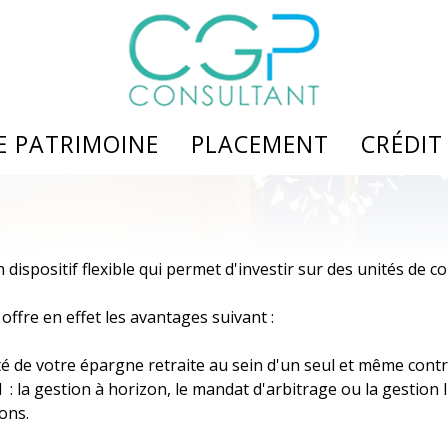
DE PATRIMOINE
PLACEMENT
CRÉDIT
monial
Assurance vie
Nos so
Epargne retraite
Liste 
 dispositif flexible qui permet d'investir sur des unités de c
SCPI
Deman
offre en effet les avantages suivant :
e services
Produits structurés
Assura
té de votre épargne retraite au sein d'un seul et même contr
 : la gestion à horizon, le mandat d'arbitrage ou la gestion 
ons.