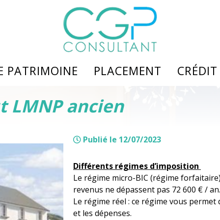
DE PATRIMOINE
PLACEMENT
CRÉDIT
ut LMNP ancien
monial
Assurance vie
Nos so
Epargne retraite
Liste 
Publié le 12/07/2023
SCPI
Deman
e services
Produits structurés
Assura
Différents régimes d’imposition
Le régime micro-BIC (régime forfaitaire)
revenus ne dépassent pas 72 600 € / an
Le régime réel : ce régime vous permet d
et les dépenses.