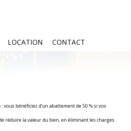
LOCATION
CONTACT
lutions
À l'année
Notre cabinet
de documents
Saisonnière
Recrutement
de de prêt
Gestion locative
nce emprunteur
 : vous bénéficiez d’un abattement de 50 % si vos
.
e réduire la valeur du bien, en éliminant les charges