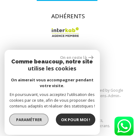
ADHÉRENTS
On en reste là
réalisé par
Comme beaucoup, notre site
utilise les cookies
On aimerait vous accompagner pendant
votre visite.
© 2026 | Tous droits réservés | Traduction powered by Google
En poursuivant, vous acceptez l'utilisation des
Plan du site
Mentions légales
Nos honoraires
Liens
Admin
cookies par ce site, afin de vous proposer des
Politique RGPD
contenus adaptés et réaliser des statistiques !
PARAMÉTRER
OK POUR MOI !
Site internet compatible multi-supports,
un seul site adaptable à tous les types d'écrans.