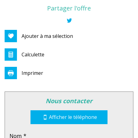
+
Partager l'offre
−
Ajouter à ma sélection
Calculette
Imprimer
Leaflet
|
©
Jawg
Maps
|
© OpenStreetMap
nous contacter
statistiques
Afficher le téléphone
Nous n'avons pas pu déterminer de statistiques
%
pour cette ville