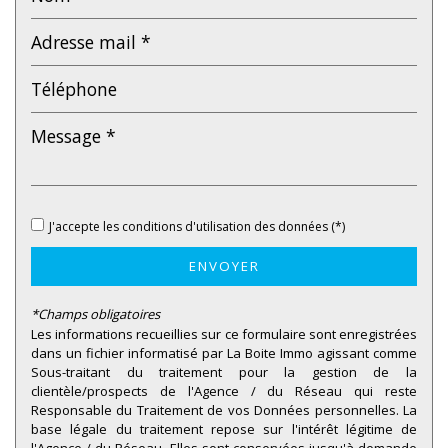
École primaire
Bureau de poste
Mairie
statistiques
Nombre d'habitants
14 815
Propriétaires (vs. locataires)
62,06 %
J'accepte les conditions d'utilisation des données (*)
Taxe habitation
10,17 %
ENVOYER
Taxe foncière
10,65 %
*Champs obligatoires
Habitants de moins de 25 ans
26,90 %
Les informations recueillies sur ce formulaire sont enregistrées
Habitants de 25 à 55 ans
42,10 %
dans un fichier informatisé par La Boite Immo agissant comme
Sous-traitant du traitement pour la gestion de la
Habitants de plus de 55 ans
31 %
clientèle/prospects de l'Agence / du Réseau qui reste
Responsable du Traitement de vos Données personnelles. La
Nombre d'enfants par famille
0,83
base légale du traitement repose sur l'intérêt légitime de
Familles sans enfant
48,35 %
l'Agence / du Réseau. Elles sont conservées jusqu'à demande