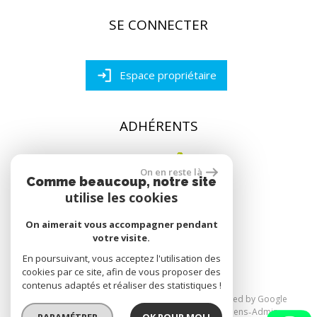
SE CONNECTER
Espace propriétaire
ADHÉRENTS
On en reste là
Comme beaucoup, notre site
utilise les cookies
On aimerait vous accompagner pendant
réalisé par
votre visite.
En poursuivant, vous acceptez l'utilisation des
cookies par ce site, afin de vous proposer des
contenus adaptés et réaliser des statistiques !
© 2026 | Tous droits réservés | Traduction powered by Google
Plan du site
Mentions légales
Nos honoraires
Liens
Admin
PARAMÉTRER
OK POUR MOI !