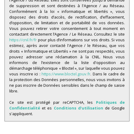
de suppression et sont destinées à l'Agence / au Réseau.
Familles avec 1 ou 2 enfants
0,93 %
Conformément à la loi « informatique et libertés », vous
disposez des droits d’accès, de rectification, d’effacement,
Maisons
31,87 %
d’opposition, de limitation et de portabilité de vos données.
Appartements
68,13 %
Vous pouvez retirer votre consentement à tout moment en
contactant directement l’Agence / Le Réseau. Consultez le site
Familles avec 3 enfants
4,47 %
https://cnil.fr/fr
pour plus d’informations sur vos droits. Si vous
estimez, après avoir contacté l'Agence / le Réseau, que vos
droits « Informatique et Libertés » ne sont pas respectés, vous
pouvez adresser une réclamation à la CNIL. Nous vous
informons de l’existence de la liste d'opposition au
démarchage téléphonique « Bloctel », sur laquelle vous pouvez
vous inscrire ici :
https://www.bloctel.gouv.fr
. Dans le cadre de
la protection des Données personnelles, nous vous invitons à
ne pas inscrire de Données sensibles dans le champ de saisie
libre.
Ce site est protégé par reCAPTCHA, les
Politiques de
Confidentialité
et es
Conditions d'utilisation
de Google
s'appliquent.