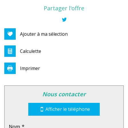
(06270)
Partager l'offre
+
−
Ajouter à ma sélection
Calculette
Imprimer
nous contacter
Leaflet
|
©
Jawg
Maps
|
© OpenStreetMap
Collège
Afficher le téléphone
École maternelle