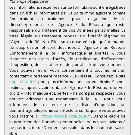
*Champs obligatoires
Les informations recueillies sur ce formulaire sont enregistrées
Taxe habitation
9,09 %
dans un fichier informatisé par La Boite Immo agissant comme
Taxe foncière
9,59 %
Sous-traitant du traitement pour la gestion de la
clientèle/prospects de l'Agence / du Réseau qui reste
Habitants de moins de 25 ans
25,36 %
Responsable du Traitement de vos Données personnelles. La
base légale du traitement repose sur l'intérêt légitime de
Habitants de 25 à 55 ans
40,52 %
l'Agence / du Réseau. Elles sont conservées jusqu'à demande
Habitants de plus de 55 ans
34,12 %
de suppression et sont destinées à l'Agence / au Réseau.
Conformément à la loi « informatique et libertés », vous
Nombre d'enfants par famille
0,91
disposez des droits d’accès, de rectification, d’effacement,
d’opposition, de limitation et de portabilité de vos données.
Familles sans enfant
47,27 %
Vous pouvez retirer votre consentement à tout moment en
Familles avec 1 ou 2 enfants
43,64 %
contactant directement l’Agence / Le Réseau. Consultez le site
https://cnil.fr/fr
pour plus d’informations sur vos droits. Si vous
Maisons
78,89 %
estimez, après avoir contacté l'Agence / le Réseau, que vos
droits « Informatique et Libertés » ne sont pas respectés, vous
Appartements
21,11 %
pouvez adresser une réclamation à la CNIL. Nous vous
informons de l’existence de la liste d'opposition au
Familles avec 3 enfants
5,45 %
démarchage téléphonique « Bloctel », sur laquelle vous pouvez
vous inscrire ici :
https://www.bloctel.gouv.fr
. Dans le cadre de
la protection des Données personnelles, nous vous invitons à
ne pas inscrire de Données sensibles dans le champ de saisie
libre.