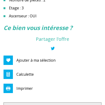
Etage : 3
Ascenseur : OUI
la ville de cannes la bocca (06150)
ce bien vous intéresse ?
+
Partager l'offre
−
Ajouter à ma sélection
Calculette
Imprimer
Leaflet
|
©
Jawg
Maps
|
© OpenStreetMap