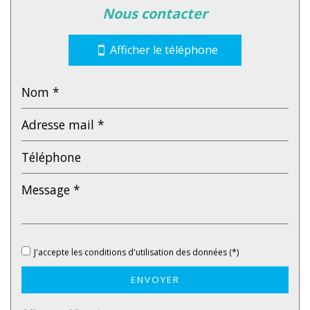
nous contacter
Bar
Collège
Afficher le téléphone
École maternelle
École primaire
Enseignement supérieur
Lycée
Gare ferroviaire
Bureau de poste
statistiques
J'accepte les conditions d'utilisation des données (*)
ENVOYER
Nombre d'habitants
765
Propriétaires (vs. locataires)
79,23 %