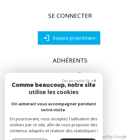
SE CONNECTER
Espace propriétaire
ADHÉRENTS
On en reste là
Comme beaucoup, notre site
utilise les cookies
On aimerait vous accompagner pendant
réalisé par
votre visite.
En poursuivant, vous acceptez l'utilisation des
cookies par ce site, afin de vous proposer des
contenus adaptés et réaliser des statistiques !
© 2026 | Tous droits réservés | Traduction powered by Google