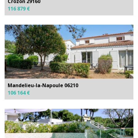
Crozon 29160
116 879 €
Mandelieu-la-Napoule 06210
106 164 €