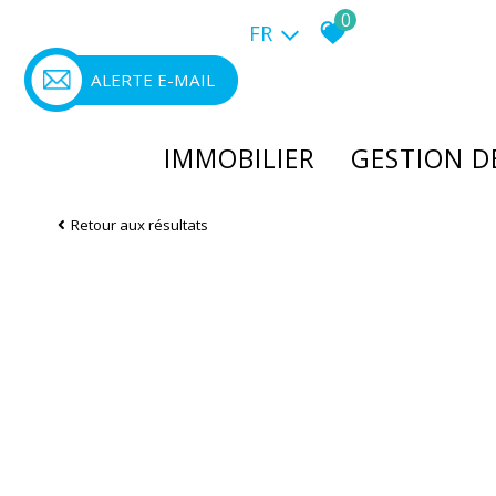
0
FR
ALERTE E-MAIL
IMMOBILIER
GESTION 
Neuf
Bilan patri
Retour aux résultats
Ancien
Loi PINEL
Meublé
LMNP/LMP
International
Résidence d
Estimation
Viager
Actualités