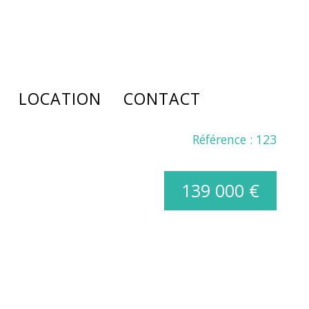
LOCATION
CONTACT
Référence : 123
lutions
À l'année
Notre cabinet
de documents
Saisonnière
Recrutement
139 000 €
de de prêt
Gestion locative
nce emprunteur