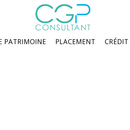
DE PATRIMOINE
PLACEMENT
CRÉDIT
monial
Assurance vie
Nos so
Epargne retraite
Liste 
SCPI
Deman
e services
Produits structurés
Assura