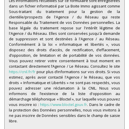
statistiques
Les informations recueillies sur ce formulaire sont enregistrées
dans un fichier informatisé par La Boite Immo agissant comme
Sous-traitant du traitement pour la gestion de la
clientèle/prospects de l'Agence / du Réseau qui reste
Nombre d'habitants
50 944
Responsable du Traitement de vos Données personnelles. La
Propriétaires (vs. locataires)
45,04 %
base légale du traitement repose sur l'intérêt légitime de
l'Agence / du Réseau. Elles sont conservées jusqu'à demande
Taxe habitation
15,72 %
de suppression et sont destinées à l'Agence / au Réseau.
Conformément à la loi « informatique et libertés », vous
Taxe foncière
16,75 %
disposez des droits d’accès, de rectification, d’effacement,
Habitants de moins de 25 ans
28,16 %
d’opposition, de limitation et de portabilité de vos données.
Vous pouvez retirer votre consentement à tout moment en
Habitants de 25 à 55 ans
39,53 %
contactant directement l’Agence / Le Réseau. Consultez le site
https://cnil.fr/fr
pour plus d’informations sur vos droits. Si vous
Habitants de plus de 55 ans
32,31 %
estimez, après avoir contacté l'Agence / le Réseau, que vos
Nombre d'enfants par famille
0,81
droits « Informatique et Libertés » ne sont pas respectés, vous
pouvez adresser une réclamation à la CNIL. Nous vous
Familles sans enfant
52,86 %
informons de l’existence de la liste d'opposition au
démarchage téléphonique « Bloctel », sur laquelle vous pouvez
Familles avec 1 ou 2 enfants
0,30 %
vous inscrire ici :
https://www.bloctel.gouv.fr
. Dans le cadre de
Maisons
4,29 %
la protection des Données personnelles, nous vous invitons à
ne pas inscrire de Données sensibles dans le champ de saisie
Appartements
95,71 %
libre.
Familles avec 3 enfants
5,38 %