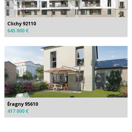
Clichy 92110
645 000 €
Éragny 95610
417 000 €