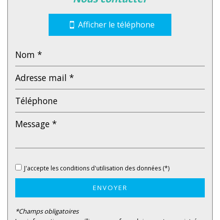
Bar
Collège
Afficher le téléphone
École maternelle
École primaire
Enseignement supérieur
Lycée
Bibliothèque
Gare ferroviaire
Bureau de poste
J'accepte les conditions d'utilisation des données (*)
Mairie
ENVOYER
Presse et Tabac
*Champs obligatoires