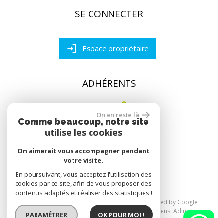
SE CONNECTER
Espace propriétaire
ADHÉRENTS
On en reste là
Comme beaucoup, notre site
utilise les cookies
On aimerait vous accompagner pendant
réalisé par
votre visite.
En poursuivant, vous acceptez l'utilisation des
cookies par ce site, afin de vous proposer des
contenus adaptés et réaliser des statistiques !
© 2026 | Tous droits réservés | Traduction powered by Google
Plan du site
Mentions légales
Nos honoraires
Liens
Admin
PARAMÉTRER
OK POUR MOI !