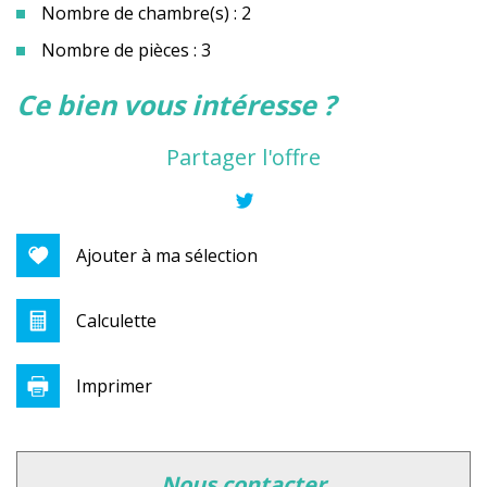
Nombre de chambre(s) : 2
Nombre de pièces : 3
la ville de annecy (74000)
ce bien vous intéresse ?
+
Partager l'offre
−
Ajouter à ma sélection
Calculette
Imprimer
Leaflet
|
©
Jawg
Maps
|
© OpenStreetMap
nous contacter