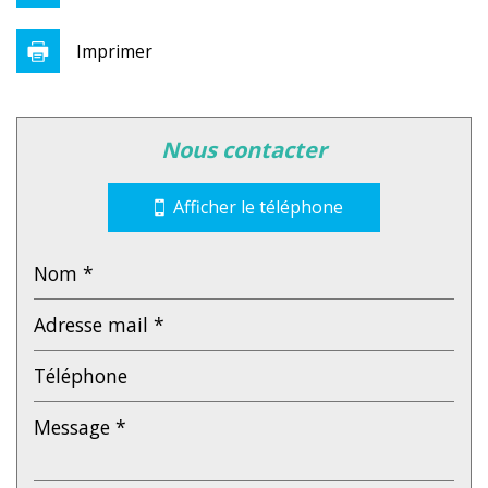
Imprimer
Leaflet
|
©
Jawg
Maps
|
© OpenStreetMap
nous contacter
École maternelle
École primaire
Afficher le téléphone
Bureau de poste
Mairie
statistiques
Nous n'avons pas pu déterminer de statistiques
%
pour cette ville