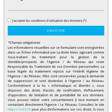
statistiques
J'accepte les conditions d'utilisation des données (*)
Nombre d'habitants
28 171
Propriétaires (vs. locataires)
47,39 %
ENVOYER
Taxe habitation
15,55 %
*Champs obligatoires
Taxe foncière
17,62 %
Les informations recueillies sur ce formulaire sont enregistrées
dans un fichier informatisé par La Boite Immo agissant comme
Habitants de moins de 25 ans
35,08 %
Sous-traitant du traitement pour la gestion de la
clientèle/prospects de l'Agence / du Réseau qui reste
Habitants de 25 à 55 ans
43,11 %
Responsable du Traitement de vos Données personnelles. La
Habitants de plus de 55 ans
21,81 %
base légale du traitement repose sur l'intérêt légitime de
l'Agence / du Réseau. Elles sont conservées jusqu'à demande
Nombre d'enfants par famille
1,20
de suppression et sont destinées à l'Agence / au Réseau.
Conformément à la loi « informatique et libertés », vous
Familles sans enfant
36,99 %
disposez des droits d’accès, de rectification, d’effacement,
Familles avec 1 ou 2 enfants
0,02 %
d’opposition, de limitation et de portabilité de vos données.
Vous pouvez retirer votre consentement à tout moment en
Maisons
36,47 %
contactant directement l’Agence / Le Réseau. Consultez le site
https://cnil.fr/fr
pour plus d’informations sur vos droits. Si vous
Appartements
63,53 %