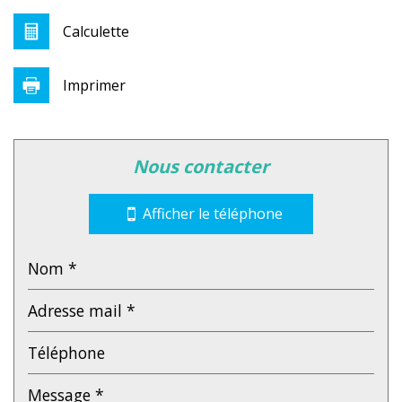
Calculette
Imprimer
Leaflet
|
©
Jawg
Maps
|
© OpenStreetMap
nous contacter
Collège
École maternelle
Afficher le téléphone
École primaire
Lycée
Bureau de poste
Mairie
Presse et Tabac