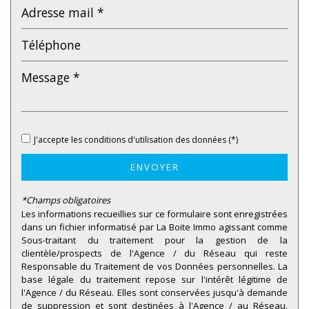
Enseignement supérieur
Lycée
Bureau de poste
Presse et Tabac
statistiques
J'accepte les conditions d'utilisation des données (*)
ENVOYER
Nombre d'habitants
343 631
Propriétaires (vs. locataires)
47,47 %
*Champs obligatoires
Les informations recueillies sur ce formulaire sont enregistrées
Taxe habitation
21,31 %
dans un fichier informatisé par La Boite Immo agissant comme
Taxe foncière
23,12 %
Sous-traitant du traitement pour la gestion de la
clientèle/prospects de l'Agence / du Réseau qui reste
Habitants de moins de 25 ans
28,27 %
Responsable du Traitement de vos Données personnelles. La
base légale du traitement repose sur l'intérêt légitime de
Habitants de 25 à 55 ans
37,48 %
l'Agence / du Réseau. Elles sont conservées jusqu'à demande
Habitants de plus de 55 ans
34,25 %
de suppression et sont destinées à l'Agence / au Réseau.