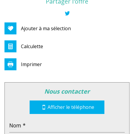
+
Partager l'offre
−
Ajouter à ma sélection
Calculette
Imprimer
Leaflet
|
©
Jawg
Maps
|
© OpenStreetMap
nous contacter
Bar
Collège
Afficher le téléphone
École maternelle
École primaire