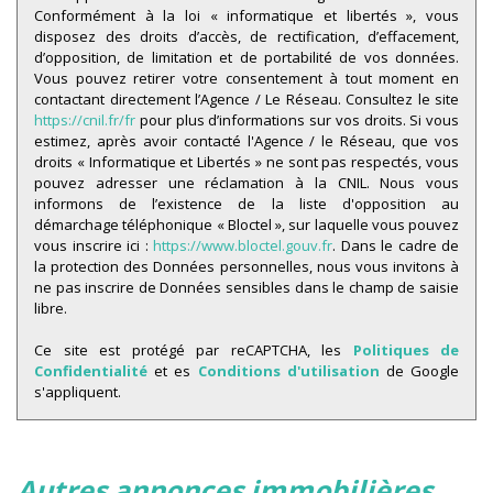
Conformément à la loi « informatique et libertés », vous
Nombre d'enfants par famille
0,88
disposez des droits d’accès, de rectification, d’effacement,
d’opposition, de limitation et de portabilité de vos données.
Familles sans enfant
48,67 %
Vous pouvez retirer votre consentement à tout moment en
Familles avec 1 ou 2 enfants
12,26 %
contactant directement l’Agence / Le Réseau. Consultez le site
https://cnil.fr/fr
pour plus d’informations sur vos droits. Si vous
Maisons
7,90 %
estimez, après avoir contacté l'Agence / le Réseau, que vos
droits « Informatique et Libertés » ne sont pas respectés, vous
Appartements
92,10 %
pouvez adresser une réclamation à la CNIL. Nous vous
informons de l’existence de la liste d'opposition au
Familles avec 3 enfants
5,54 %
démarchage téléphonique « Bloctel », sur laquelle vous pouvez
vous inscrire ici :
https://www.bloctel.gouv.fr
. Dans le cadre de
la protection des Données personnelles, nous vous invitons à
ne pas inscrire de Données sensibles dans le champ de saisie
libre.
Ce site est protégé par reCAPTCHA, les
Politiques de
Confidentialité
et es
Conditions d'utilisation
de Google
s'appliquent.
autres annonces immobilières